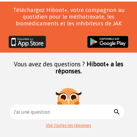
Téléchargez Hiboot+, votre compagnon au
quotidien pour le méthotrexate, les
biomédicaments et les inhibiteurs de JAK
Vous avez des questions ?
Hiboot+ a les
réponses.
search
J'ai une question
Voir toutes les réponses