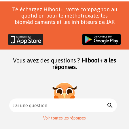
Téléchargez Hiboot+, votre compagnon au
quotidien pour le méthotrexate, les
biomédicaments et les inhibiteurs de JAK
Vous avez des questions ?
Hiboot+ a les
réponses.
search
J'ai une question
Voir toutes les réponses