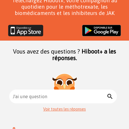
Téléchargez Hiboot+, votre compagnon au
quotidien pour le méthotrexate, les
biomédicaments et les inhibiteurs de JAK
Vous avez des questions ?
Hiboot+ a les
réponses.
search
J'ai une question
Voir toutes les réponses