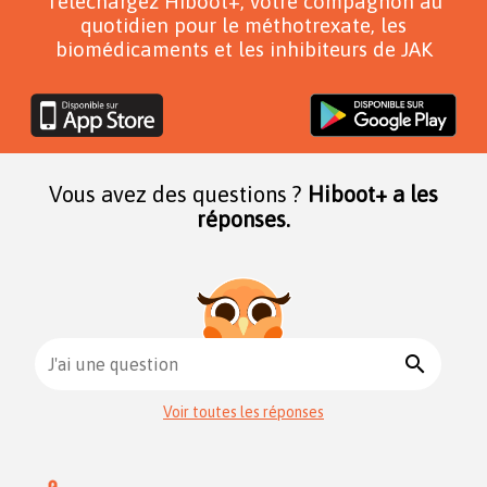
Téléchargez Hiboot+, votre compagnon au
quotidien pour le méthotrexate, les
biomédicaments et les inhibiteurs de JAK
Vous avez des questions ?
Hiboot+ a les
réponses.
search
J'ai une question
Voir toutes les réponses