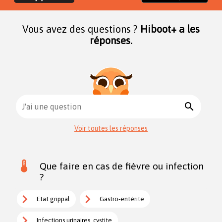
Vous avez des questions ?
Hiboot+ a les
réponses.
search
J'ai une question
Voir toutes les réponses
Que faire en cas de fièvre ou infection
?
Etat grippal
Gastro-entérite
Infections urinaires, cystite