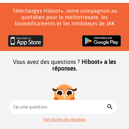
Téléchargez Hiboot+, votre compagnon au
quotidien pour le méthotrexate, les
biomédicaments et les inhibiteurs de JAK
Vous avez des questions ?
Hiboot+ a les
réponses.
search
J'ai une question
Voir toutes les réponses