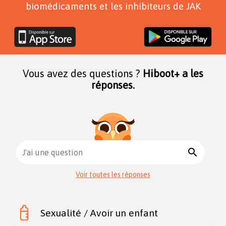
biomédicaments et les inhibiteurs de JAK
Vous avez des questions ?
Hiboot+ a les
réponses.
search
J'ai une question
Voir toutes les réponses
Sexualité / Avoir un enfant