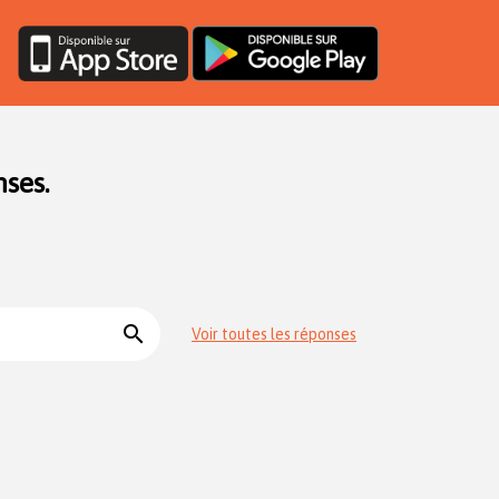
ses.
search
Voir toutes les réponses