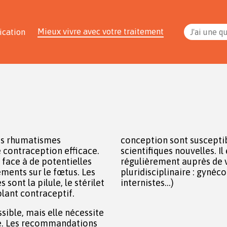
Mieux vivre avec votre traitement
ication
J'ai une q
des rhumatismes
conception sont susceptib
 contraception efficace.
scientifiques nouvelles. I
 face à de potentielles
régulièrement auprès de 
ements sur le fœtus. Les
pluridisciplinaire : gyné
 sont la pilule, le stérilet
internistes...)
mplant contraceptif.
sible, mais elle nécessite
e. Les recommandations