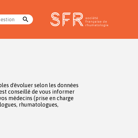
search
uestion
les d'évoluer selon les données
l est conseillé de vous informer
vos médecins (prise en charge
cologues, rhumatologues,