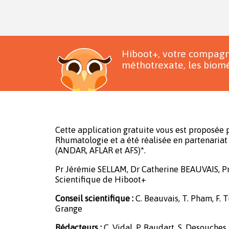
Hiboot+, votre compagn
méthotrexate, les biomé
Cette application gratuite vous est proposée p
Rhumatologie et a été réalisée en partenariat 
(ANDAR, AFLAR et AFS)*.
Pr Jérémie SELLAM, Dr Catherine BEAUVAIS, P
Scientifique de Hiboot+
Conseil scientifique :
C. Beauvais, T. Pham, F. Tu
Grange
Rédacteurs :
C. Vidal, P. Baudart, S. Desouches,