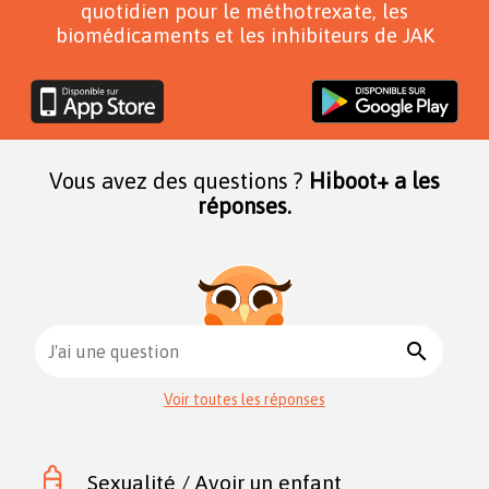
quotidien pour le méthotrexate, les
biomédicaments et les inhibiteurs de JAK
Vous avez des questions ?
Hiboot+ a les
réponses.
search
J'ai une question
Voir toutes les réponses
Sexualité / Avoir un enfant