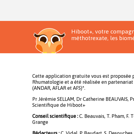
Hiboot+, votre compagn
méthotrexate, les biomé
Cette application gratuite vous est proposée p
Rhumatologie et a été réalisée en partenariat 
(ANDAR, AFLAR et AFS)*.
Pr Jérémie SELLAM, Dr Catherine BEAUVAIS, P
Scientifique de Hiboot+
Conseil scientifique :
C. Beauvais, T. Pham, F. Tu
Grange
Rédacteurs :
C. Vidal, P. Baudart, S. Desouches,