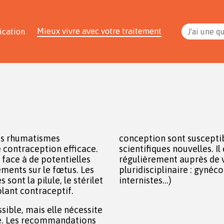
Mieux vivre avec votre traitement
ication
J'ai une q
des rhumatismes
conception sont susceptib
 contraception efficace.
scientifiques nouvelles. I
 face à de potentielles
régulièrement auprès de 
ements sur le fœtus. Les
pluridisciplinaire : gyné
 sont la pilule, le stérilet
internistes...)
mplant contraceptif.
sible, mais elle nécessite
e. Les recommandations