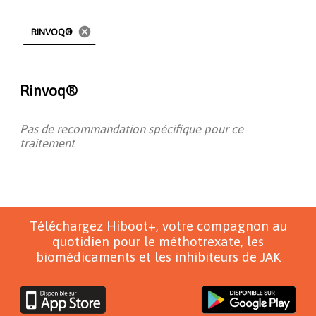
cancel
RINVOQ®
Rinvoq®
Pas de recommandation spécifique pour ce
traitement
Téléchargez Hiboot+, votre compagnon au
quotidien pour le méthotrexate, les
biomédicaments et les inhibiteurs de JAK