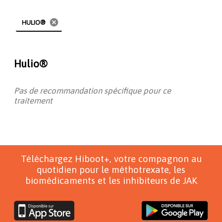
cancel
HULIO®
Hulio®
Pas de recommandation spécifique pour ce
traitement
Téléchargez Hiboot+, votre compagnon au
quotidien pour le méthotrexate, les
biomédicaments et les inhibiteurs de JAK