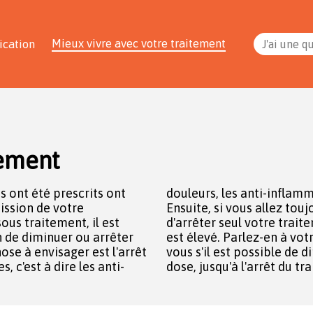
Mieux vivre avec votre traitement
ication
J'ai une q
tement
s ont été prescrits ont
es et/ou la cortisone.
ission de votre
en, n'essayez pas
ous traitement, il est
ar le risque de rechute
n de diminuer ou arrêter
atologue et il verra avec
 c'est à dire les anti-
dose, jusqu'à l'arrêt du tr