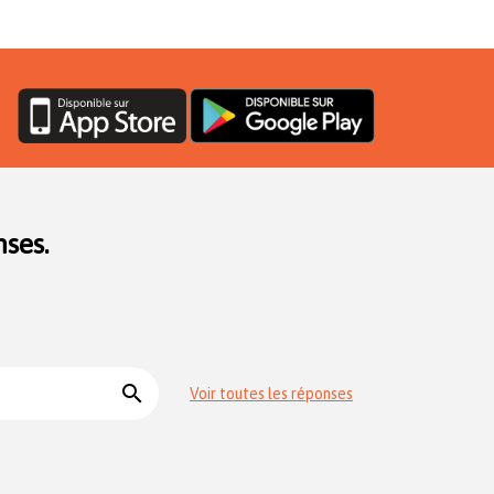
ses.
search
Voir toutes les réponses