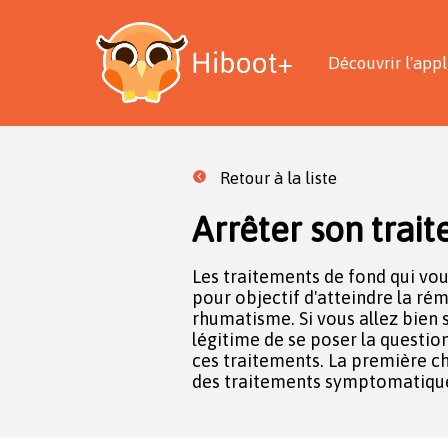
Découvrir l'appl
Retour à la liste
Arrêter son trai
Les traitements de fond qui vou
douleurs, les anti-inflammatoir
pour objectif d'atteindre la rém
Ensuite, si vous allez toujours bi
rhumatisme. Si vous allez bien s
d'arrêter seul votre traitement c
légitime de se poser la questio
est élevé. Parlez-en à votre rhum
ces traitements. La première chose à envisager est l'arrêt
vous s'il est possible de diminuer progressivement la
des traitements symptomatiques,