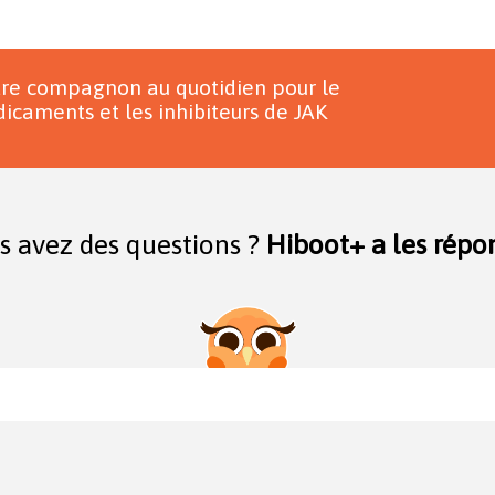
tre compagnon au quotidien pour le
icaments et les inhibiteurs de JAK
s avez des questions ?
Hiboot+ a les répon