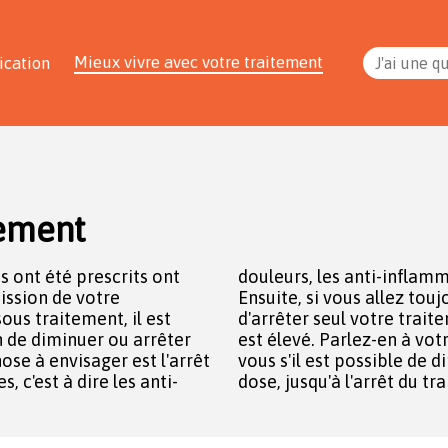
Mieux vivre avec votre traitement
ication
J'ai une q
tement
s ont été prescrits ont
es et/ou la cortisone.
ission de votre
en, n'essayez pas
ous traitement, il est
ar le risque de rechute
n de diminuer ou arrêter
atologue et il verra avec
 c'est à dire les anti-
dose, jusqu'à l'arrêt du tr