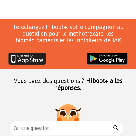
Téléchargez Hiboot+, votre compagnon au
quotidien pour le méthotrexate, les
biomédicaments et les inhibiteurs de JAK
Vous avez des questions ?
Hiboot+ a les
réponses.
search
J'ai une question